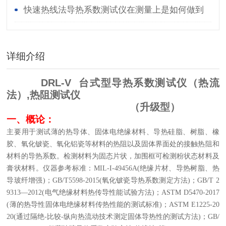
快速热线法导热系数测试仪在测量上是如何做到
快速和准确的？
详细介绍
DRL-V 台式型导热系数测试仪（热流
法）,热阻测试仪
（升级型）
一、
概论：
主要用于测试薄的热导体、固体电绝缘材料、导热硅脂、树脂、橡
胶、氧化铍瓷、氧化铝瓷等材料的热阻以及固体界面处的接触热阻和
材料的导热系数。检测材料为固态片状，加围框可检测粉状态材料及
膏状材料。仪器参考标准：
MIL-I-49456A
(
绝缘片材、导热树脂、热
导玻纤增强
)
；
GB/T5598-2015
(
氧化铍瓷导热系数测定方法
)
；
GB/T 2
9313—2012
(
电气绝缘材料热传导性能试验方法
)
；
ASTM D5470-2017
(
薄的热导性固体电绝缘材料传热性能的测试标准
)
；
ASTM E1225-20
2
0(通过隔绝-比较-纵向热流动技术测定固体导热性的测试方法)
；
GB/