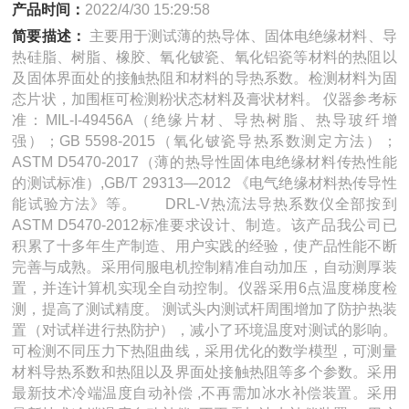
产品时间：
2022/4/30 15:29:58
简要描述：
主要用于测试薄的热导体、固体电绝缘材料、导
热硅脂、树脂、橡胶、氧化铍瓷、氧化铝瓷等材料的热阻以
及固体界面处的接触热阻和材料的导热系数。检测材料为固
态片状，加围框可检测粉状态材料及膏状材料。 仪器参考标
准：MIL-I-49456A（绝缘片材、导热树脂、热导玻纤增
强）；GB 5598-2015（氧化铍瓷导热系数测定方法）；
ASTM D5470-2017（薄的热导性固体电绝缘材料传热性能
的测试标准）,GB/T 29313—2012 《电气绝缘材料热传导性
能试验方法》等。 DRL-V热流法导热系数仪全部按到
ASTM D5470-2012标准要求设计、制造。该产品我公司已
积累了十多年生产制造、用户实践的经验，使产品性能不断
完善与成熟。采用伺服电机控制精准自动加压，自动测厚装
置，并连计算机实现全自动控制。仪器采用6点温度梯度检
测，提高了测试精度。 测试头内测试杆周围增加了防护热装
置（对试样进行热防护），减小了环境温度对测试的影响。
可检测不同压力下热阻曲线，采用优化的数学模型，可测量
材料导热系数和热阻以及界面处接触热阻等多个参数。采用
最新技术冷端温度自动补偿 ,不再需加冰水补偿装置。采用