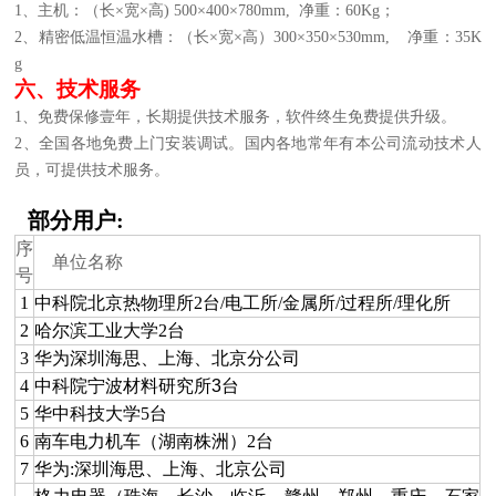
1、主机：（长
×宽×高) 500×400×780mm,
净重：
60Kg；
2、精密低温恒温水槽：（长×宽×高）300×350×530mm,
净重：
35K
g
六、技术服务
1、免费保修壹年，长期提供技术服务，软件终生免费提供升级。
2、全国各地免费上门安装调试。国内各地常年有本公司流动技术人
员，可提供技术服务。
部分用户:
序
单位名称
号
1
中科院北京热物理所2台/电工所/金属所/过程所/理化所
2
哈尔滨工业大学2台
3
华为深圳海思、上海、北京分公司
4
中科院宁波材料研究所
3
台
5
华中科技大学5台
6
南车电力机车（湖南株洲）2台
7
华为:深圳海思、上海、北京公司