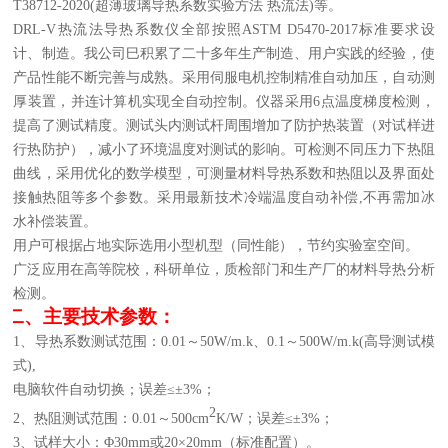
T38712-2020(
超薄玻璃导热系数实验方法
热流法
)
等。
DRL-
V
热流法导热系数仪全部按照
ASTM D5470-2017标准要求设
计、制造。我公司巳积累了
二
十多年生产制造、用户实践的经验，使
产品性能不断完善与成熟。采用伺服电机控制精准自动加压，自动测
厚装置，并连计算机实现全自动控制。仪器采用
6
点温度梯度检测，
提高了测试精度。测试头内测试杆周围增加了防护热装置（对试样进
行热防护），减小了环境温度对测试的影响。可检测不同压力下热阻
曲线，采用优化的数学模型，可测量材料导热系数和热阻以及界面处
接触热阻等多个参数。采用最新技术冷端温度自动补偿
,
不再需加冰
水补偿装置。
用户可根据占地实际选用小型机型（同性能），节约实验室空间。
广泛应用在高等院校，科研单位，质检部门和生产厂的材料导热分析
检测。
二、主要技术参数：
1、导热系数测试范围：0.01～50W/m.k
、
0.1～500W/m.k(高导测试模
式),
电脑软件自动切换；误差
≤±3%；
2
2、热阻测试范围：0.01～500cm
K/W；误差≤±3%；
3、试样大小：Φ30mm或20×20mm（标准配置）。