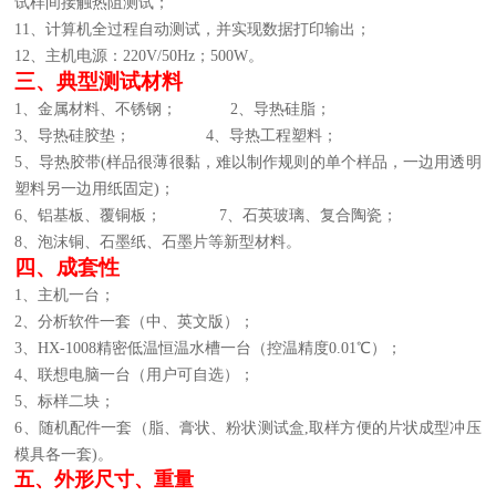
试样间接触热阻测试；
11、计算机全过程自动测试，并实现数据打印输出；
12、主机电源：220V/50Hz；500W。
三、典型测试材料
1、金属材料、不锈钢；
2、导热硅脂；
3、导热硅胶垫；
4、导热工程塑料；
5、导热胶带(样品很薄很黏，难以制作规则的单个样品，一边用透明
塑料另一边用纸固定)；
6、铝基板、覆铜板；
7、石英玻璃、复合陶瓷；
8、泡沫铜、石墨纸、石墨片等新型材料。
四、成套性
1、主机一台；
2、分析软件一套（中、英文版）；
3、HX-1008精密低温恒温水槽一台（控温精度0.01℃）；
4、联想电脑一台（用户可自选）；
5、标样二块；
6、随机配件一套（脂、膏状、粉状测试盒,取样方便的片状成型冲压
模具各一套)。
五、外形尺寸、重量