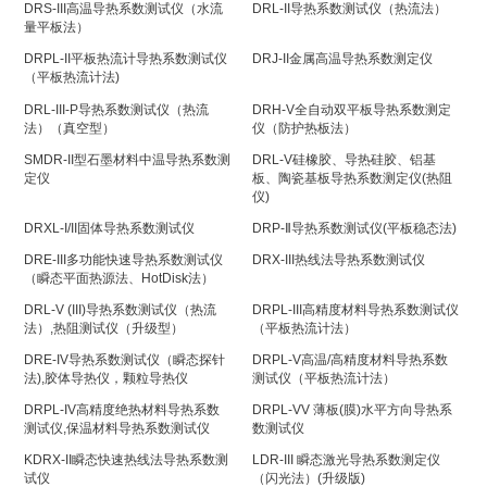
DRS-III高温导热系数测试仪（水流
DRL-II导热系数测试仪（热流法）
量平板法）
DRPL-II平板热流计导热系数测试仪
DRJ-II金属高温导热系数测定仪
（平板热流计法)
DRL-III-P导热系数测试仪（热流
DRH-V全自动双平板导热系数测定
法）（真空型）
仪（防护热板法）
SMDR-II型石墨材料中温导热系数测
DRL-V硅橡胶、导热硅胶、铝基
定仪
板、陶瓷基板导热系数测定仪(热阻
仪)
DRXL-I/II固体导热系数测试仪
DRP-Ⅱ导热系数测试仪(平板稳态法)
DRE-III多功能快速导热系数测试仪
DRX-III热线法导热系数测试仪
（瞬态平面热源法、HotDisk法）
DRL-V (III)导热系数测试仪（热流
DRPL-III高精度材料导热系数测试仪
法）,热阻测试仪（升级型）
（平板热流计法）
DRE-IV导热系数测试仪（瞬态探针
DRPL-V高温/高精度材料导热系数
法),胶体导热仪，颗粒导热仪
测试仪（平板热流计法）
DRPL-IV高精度绝热材料导热系数
DRPL-VV 薄板(膜)水平方向导热系
测试仪,保温材料导热系数测试仪
数测试仪
KDRX-II瞬态快速热线法导热系数测
LDR-III 瞬态激光导热系数测定仪
试仪
（闪光法）(升级版)