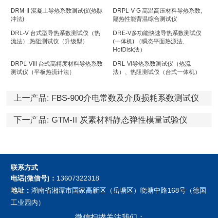
DRM-II 混凝土导热系数测试仪(热脉
DRPL-V-G 高温高压材料导热系数,
冲法)
隔热性能背温综合测试仪
DRL-V 台式型导热系数测试仪（热
DRE-V多功能快速导热系数测试仪
流法）,热阻测试仪（升级型）
(一体机) （瞬态平面热源法,
HotDisk法）
DRPL-VIII 台式高精度材料导热系数
DRL-VI导热系数测试仪（热流
测试仪（平板热流计法）
法）、热阻测试仪（台式一体机）
上一产品:
FBS-900介电常数及介质损耗系数测试仪
下一产品:
GTM-II 炭素材料静态弹性模量试验仪
联系方式
电话(微信号)：
13607322318
地址：
湖南省湘潭市国家高新区（岳塘区）晓塘中路168号（德国
工业园内）
微信扫描关注我们：