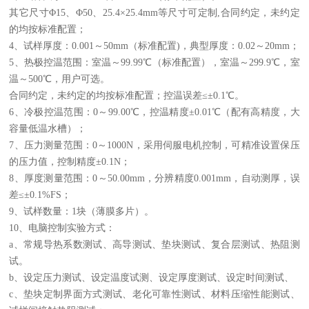
其它尺寸
Φ15、Φ50、25.4×25.4mm等尺寸可定制,合同约定，未约定
的均按标准配置；
4、试样厚度：0.001～50mm（标准配置)，典型厚度：0.02～20mm；
5、热极控温范围：室温～99.99℃（标准配置
）
，室温～
299.9℃
，
室
温～
500℃，用户可选。
合同约定，未约定的均按标准配置；
控温
误差
≤±0.1℃。
6、
冷极控温范围：
0～99.00℃
，
控温精度
±0.01℃（配有高精度，大
容量低温水槽）；
7、压力测量范围：0～1000N
，
采用伺服电机控制，可精准设置保压
的压力值，控制精度
±0.1N；
8、厚度测量范围：0～50.00mm，分辨精度0.001mm
，
自动测厚，误
差
≤±0.1%FS；
9、试样数量：1块（薄膜多片）。
10、电脑控制实验方式：
a、常规导热系数测试、高导测试、垫块测试、复合层测试、热阻测
试。
b、设定压力测试、设定温度试测、设定厚度测试、设定时间测试、
c、垫块定制界面方式测试、老化可靠性测试、材料压缩性能测试、