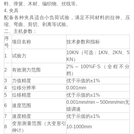
料、弹簧、木材、编织物、丝线等。
4. 夹具
配备各种夹具适合小负荷试验，满足不同材料的拉伸、压
缩、弯曲、剪切、剥离等试验。
二、主机参数：
序
项目名称
技术参数和指标
号
10KN（可选：1KN、2KN、5
1
试验力
KN）
2%～100%F·S（全程不分
2
有效测力范围
档）
3
力值精度
优于示值的±1%
4
位移分辨率
0.001mm
5
位移精度
优于示值的±1%
0.001mm/min～500mm/min无
6
速度范围
级调速
7
速度精度
优于示值的±1%
变形测量范围（大变形引
8
10-1000mm
伸计）