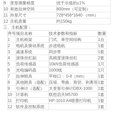
9
变形测量精度
优于示值的±1%
10
有效拉伸空间
800mm（可定制）
11
外形尺寸
728*456*1640 （mm）
12
主机质量
约150kg
三、主机配置：
序号
项目名称
技术参数和指标
数量
1
主机框架
门式、单空间结构
1台
2
电机及驱动系统
步进电机
1套
3
减速系统
同步带
1套
4
滚珠丝杠副
高精度滚珠丝杠
2套
5
负荷传感器
10kN负荷传感器
1只
6
光电编码器
1000线
1只
7
拉伸附具
平钳口： 0-8（mm）
1套
8
其他附具（选配）
压缩、弯曲、剪切、剥离等
1套
9
引伸计（选配）
大变形引伸计DBX-1000
1套
10
计算机
联想启天M5700
1套
11
打印机
HP-1010 A4喷墨打印机
1套
12
软件及控制系统
1套