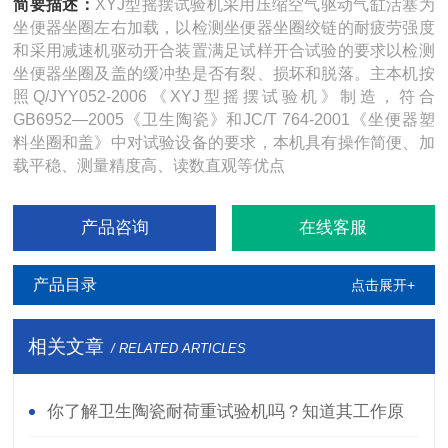
简要描述：
XYJ型摇摆试验机采用压缩空气驱动气缸活塞为
坐便器坐圈左右加载，以检测坐便器坐圈绞链的耐疲劳强度
和采用减速机驱动开合装置满足试样开合试验的要求以检测
坐便器坐圈及盖的缓冲垫是否有裂、损坏和脱落。主本机按
照Q/JYY052-2006《XYJ型摇摆试验机》制造，符合
GB6952—2005《卫生陶瓷》和JC/T 764-2001《坐便器塑
料坐圈和盖》中对试验设备的要求，本机具有操作简便、加
载平稳、测量精度高、读数直观等优点
产品咨询
在线客服
产品目录
点击展开+
相关文章
/ RELATED ARTICLES
你了解卫生陶瓷耐荷重试验机吗？知道其工作原