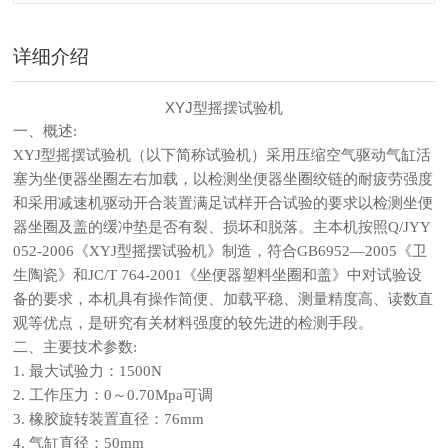
理吗？
详细介绍
XYJ型摇摆试验机
一、概述:
XYJ
型摇摆试验机（以下简称试验机）采用压缩空气驱动气缸活
塞为坐便器坐圈左右加载，以检测坐便器坐圈绞链的耐疲劳强度
和采用减速机驱动开合装置满足试样开合试验的要求以检测坐便
器坐圈及盖的缓冲垫是否有裂、损坏和脱落。主本机按照Q/JYY
052-2006《XYJ型摇摆试验机》制造，符合GB6952—2005《卫
生陶瓷》和JC/T 764-2001《坐便器塑料坐圈和盖》中对试验设
备的要求，本机具有操作简便、加载平稳、测量精度高、读数直
观等优点，是研究有关材料强度的较先进的检测手段。
二、主要技术参数:
1.
最大试验力：1500N
2.
工作压力：0～0.70Mpa可调
3.
橡胶旋转装置直径：
76mm
4.
气缸直径：
50mm