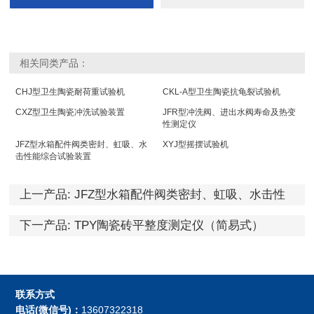
相关同类产品：
CHJ型卫生陶瓷耐荷重试验机
CKL-A型卫生陶瓷抗龟裂试验机
CXZ型卫生陶瓷冲洗试验装置
JFR型冲洗阀、进出水阀寿命及热变
性测定仪
JFZ型水箱配件阀类密封、虹吸、水
XYJ型摇摆试验机
击性能综合试验装置
上一产品:
JFZ型水箱配件阀类密封、虹吸、水击性
能综合试验装置
下一产品:
TPY陶瓷砖平整度测定仪（简易式）
联系方式
电话(微信号)：
13607322318