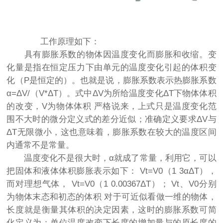
工作原理如下：
具有膨胀系数的物体因温度变化而膨胀和收缩。变
化量是指在恒定压力下由单元的温度变化引起的体积变
化（P是恒定的）。也就是说，膨胀系数表示热膨胀系数
α=ΔV/（V*ΔT）。式中ΔV为所给温度变化ΔT下物体体积
的改变，V为物体体积 严格说来，上式只是温度变化范
围不大时的微分定义式的差分近似；准确定义要求ΔV与
ΔT无限微小，这也意味着，膨胀系数在较大的温度区间
内通常不是常量。
温度变化不是很大时，α就成了常量，利用它，可以
把固体和液体体积膨胀表示如下： Vt=V0（1 3αΔT），
而对理想气体， Vt=V0（1 0.00367ΔT）； Vt、V0分别
为物体末态和初态的体积 对于可近似看做一维的物体，
长度就是衡量其体积的决定因素，这时的膨胀系数可简
化定义为：单位温度改变下长度的增加量与的原长度的