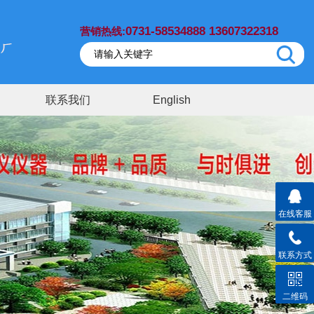
0731-58534888 13607322318
营销热线:
联系我们
English
在线客服
联系方式
二维码