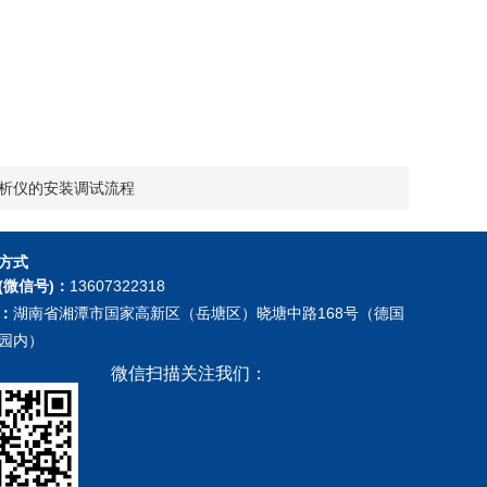
析仪的安装调试流程
方式
(微信号)：
13607322318
：
湖南省湘潭市国家高新区（岳塘区）晓塘中路168号（德国
园内）
微信扫描关注我们：