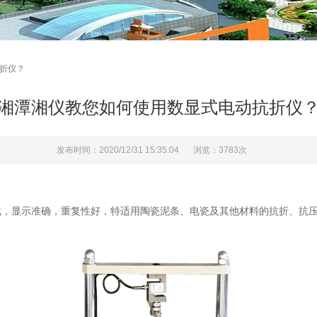
抗折仪？
湘潭湘仪教您如何使用数显式电动抗折仪
发布时间：2020/12/31 15:35:04
浏览：3783次
显示准确，重复性好，特适用陶瓷泥条、电瓷及其他材料的抗折、抗压