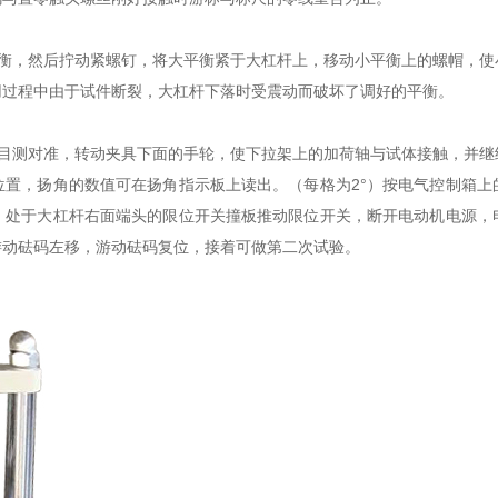
，然后拧动紧螺钉，将大平衡紧于大杠杆上，移动小平衡上的螺帽，使
用过程中由于试件断裂，大杠杆下落时受震动而破坏了调好的平衡。
测对准，转动夹具下面的手轮，使下拉架上的加荷轴与试体接触，并继
位置，扬角的数值可在扬角指示板上读出。（每格为2°）按电气控制箱上
，处于大杠杆右面端头的限位开关撞板推动限位开关，断开电动机电源，
游动砝码左移，游动砝码复位，接着可做第二次试验。