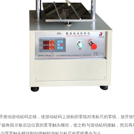
推动游动砝码左移，使游动砝码上游标的零线对准标尺的零线，放开按
于扬角指示板后边位置的置零触头螺丝，使之刚与游动砝码接触，然后再
码与置零触头螺丝刚好接触时游标与标尺的零线重合为止。