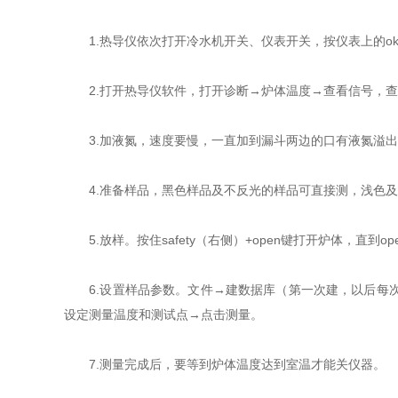
1.热导仪依次打开冷水机开关、仪表开关，按仪表上的ok
2.打开热导仪软件，打开诊断→炉体温度→查看信号，查
3.加液氮，速度要慢，一直加到漏斗两边的口有液氮溢出（
4.准备样品，黑色样品及不反光的样品可直接测，浅色及
5.放样。按住safety（右侧）+open键打开炉体，直到o
6.设置样品参数。文件→建数据库（第一次建，以后每次
设定测量温度和测试点→点击测量。
7.测量完成后，要等到炉体温度达到室温才能关仪器。