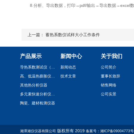
8.分析、导出数据，打印→pdf/输出→导出数据→exce
上一篇：
蓄热系数仪试样大小工作条件
产品展示
新闻中心
关于我们
导热系数测试仪（系列）
新闻动态
公司简介
高、低温热膨胀仪(系列)
技术文章
董事长致辞
其他热分析仪器
销售网络
多元素快速分析仪(系列)
公司实景
陶瓷、建材检测仪器
卫浴陶瓷检测仪器设备
工程（多孔）陶瓷试验检测仪器
土工,混凝土检测仪器/蓄热系数仪/比热容测定仪
版权所有 2019
湘潭湘仪仪器有限公司
备案号：湘ICP备09004773号