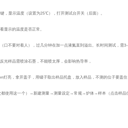
键，显示温度（设置为25℃），打开测试台开关（后面）。
看显示的温度是否正常。
口不要对着人），过几分钟在加一点液氮直到溢出。长时间测试，需3-
反光样品需喷涂石墨，不能喷太厚，会影响热导率，
pen灯亮，拿开盖子，用镊子取出样品托盘，放入样品，不测的位子要盖住，盖上盖
都使用这一个）→新建测量→测量设定→常规→炉体→样本（点击样品