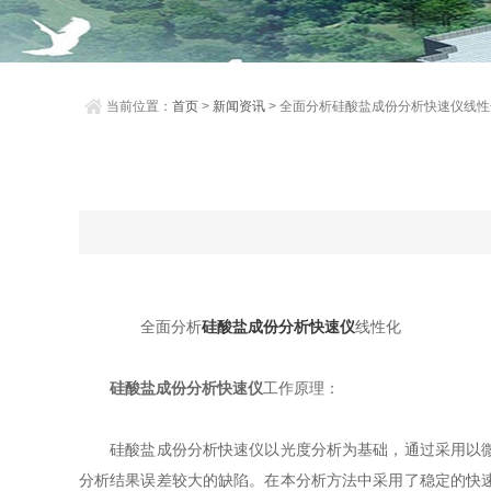
当前位置：
首页
>
新闻资讯
> 全面分析硅酸盐成份分析快速仪线性
全面分析
硅酸盐成份分析快速仪
线性化
硅酸盐成份分析快速仪
工作原理：
硅酸盐成份分析快速仪以光度分析为基础，通过采用以微电
分析结果误差较大的缺陷。在本分析方法中采用了稳定的快