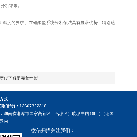
，分析结果。
析精度的要求。在硅酸盐系统分析领域具有显著优势，特别适
度仪了解更完善性能
方式
(微信号)：
13607322318
：
湖南省湘潭市国家高新区（岳塘区）晓塘中路168号（德国
园内）
微信扫描关注我们：