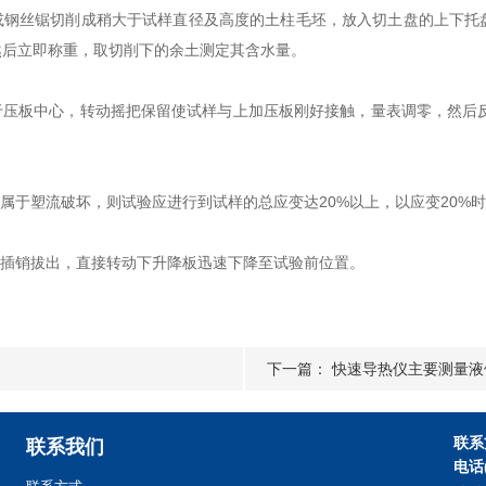
钢丝锯切削成稍大于试样直径及高度的土柱毛坯，放入切土盘的上下托
然后立即称重，取切削下的余土测定其含水量。
压板中心，转动摇把保留使试样与上加压板刚好接触，量表调零，然后反时
于塑流破坏，则试验应进行到试样的总应变达20%以上，以应变20%
插销拔出，直接转动下升降板迅速下降至试验前位置。
下一篇：
快速导热仪主要测量液
联系
联系我们
电话