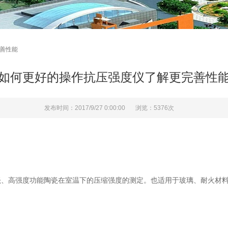
完善性能
如何更好的操作抗压强度仪了解更完善性
发布时间：2017/9/27 0:00:00
浏览：5376次
瓷、高强度功能陶瓷在室温下的压缩强度的测定。也适用于玻璃、耐火材