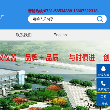
0731-58534888 13607322318
营销热线:
联系我们
English
在线客服
联系方式
二维码