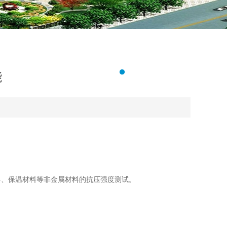
能
料、保温材料等非金属材料的抗压强度测试。