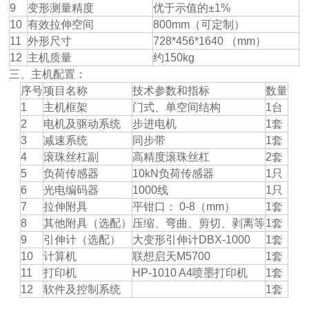
9
变形测量精度
优于示值的±1%
10
有效拉伸空间
800mm（可定制）
11
外形尺寸
728*456*1640 （mm）
12
主机质量
约150kg
三、主机配置：
序号
项目名称
技术参数和指标
数量
1
主机框架
门式、单空间结构
1台
2
电机及驱动系统
步进电机
1套
3
减速系统
同步带
1套
4
滚珠丝杠副
高精度滚珠丝杠
2套
5
负荷传感器
10kN负荷传感器
1只
6
光电编码器
1000线
1只
7
拉伸附具
平钳口： 0-8（mm）
1套
8
其他附具（选配）
压缩、弯曲、剪切、剥离等
1套
9
引伸计（选配）
大变形引伸计DBX-1000
1套
10
计算机
联想启天M5700
1套
11
打印机
HP-1010 A4喷墨打印机
1套
12
软件及控制系统
1套