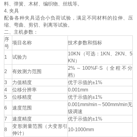
料、弹簧、木材、编织物、丝线等。
4. 夹具
配备各种夹具适合小负荷试验，满足不同材料的拉伸、压
缩、弯曲、剪切、剥离等试验。
二、主机参数：
序
项目名称
技术参数和指标
号
10KN（可选：1KN、2KN、5
1
试验力
KN）
2%～100%F·S（全程不分
2
有效测力范围
档）
3
力值精度
优于示值的±1%
4
位移分辨率
0.001mm
5
位移精度
优于示值的±1%
0.001mm/min～500mm/min无
6
速度范围
级调速
7
速度精度
优于示值的±1%
变形测量范围（大变形引
8
10-1000mm
伸计）