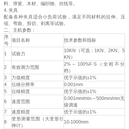
料、弹簧、木材、编织物、丝线等。
4. 夹具
配备各种夹具适合小负荷试验，满足不同材料的拉伸、压
缩、弯曲、剪切、剥离等试验。
二、主机参数：
序
项目名称
技术参数和指标
号
10KN（可选：1KN、2KN、5
1
试验力
KN）
2%～100%F·S（全程不分
2
有效测力范围
档）
3
力值精度
优于示值的±1%
4
位移分辨率
0.001mm
5
位移精度
优于示值的±1%
0.001mm/min～500mm/min无
6
速度范围
级调速
7
速度精度
优于示值的±1%
变形测量范围（大变形引
8
10-1000mm
伸计）