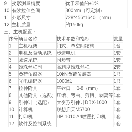
9
变形测量精度
优于示值的±1%
10
有效拉伸空间
800mm（可定制）
11
外形尺寸
728*456*1640 （mm）
12
主机质量
约150kg
三、主机配置：
序号
项目名称
技术参数和指标
数量
1
主机框架
门式、单空间结构
1台
2
电机及驱动系统
步进电机
1套
3
减速系统
同步带
1套
4
滚珠丝杠副
高精度滚珠丝杠
2套
5
负荷传感器
10kN负荷传感器
1只
6
光电编码器
1000线
1只
7
拉伸附具
平钳口： 0-8（mm）
1套
8
其他附具（选配）
压缩、弯曲、剪切、剥离等
1套
9
引伸计（选配）
大变形引伸计DBX-1000
1套
10
计算机
联想启天M5700
1套
11
打印机
HP-1010 A4喷墨打印机
1套
12
软件及控制系统
1套