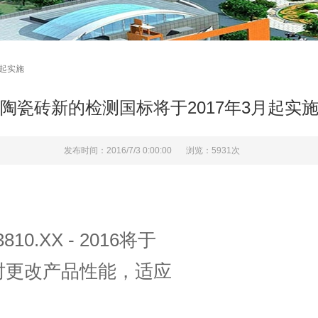
月起实施
陶瓷砖新的检测国标将于2017年3月起实
发布时间：2016/7/3 0:00:00
浏览：5931次
3810.XX - 2016将于
及时更改产品性能，适应