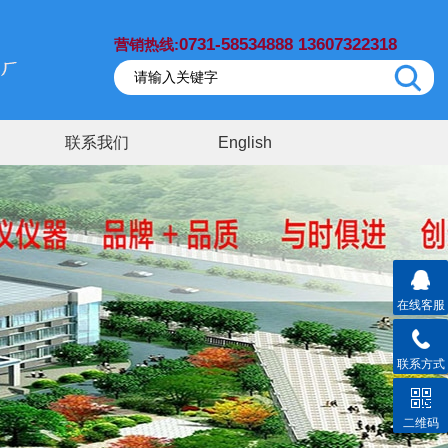
0731-58534888 13607322318
营销热线:
联系我们
English
在线客服
联系方式
二维码