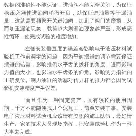
数据的准确性不能保证，进油阀不能完全关闭，为保证
稳压必须使进油阀稍微开启，以保证进油量等于漏油
量，这就需要频繁开关进油阀，加剧了阀门的磨损，从
而加重漏油现象，载荷越大则漏油现象越严重，形成恶
性循环，使完成试验的难度增加。
左侧安装垂直度的误差会影响电子液压材料试
验机工作前调零的问题，因为平衡摆锤的调节需要保证
摆锤的铅垂，影响推倒水平齿的拨杆的角度，进而影响
力值的大小，也影响水平齿条的仰角。影响测力指针的
正确复位。测力油缸的活塞对传力杆的推力都会囚为试
验机安装精度产生误差。
而且作为一种固定资产，具有较长的使用周
期，千万不能随便找几个泥瓦工，简单安装了事。安装
电子液压材料试验机应该请有资职的施工队伍，最好请
生产厂家的技术人员现场指挥，把安装试验机作为一件
大事去完成。