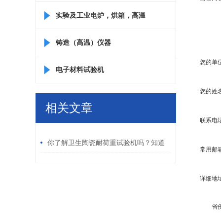
实验及工业电炉，烘箱，高温
箱
铸造（高温）仪器
您的单
电子材料试验机
您的姓
相关文章
联系电
/ RELATED ARTICLES
你了解卫生陶瓷耐荷重试验机吗？知道
常用邮
其工作原理吗？
详细地
省