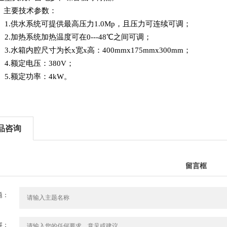
、主要技术参数：
1.供水系统可提供最高压力1.0Mp，且压力可连续可调；
2.加热系统加热温度可在0--
-48℃之间可调；
3.水箱内腔尺寸为长x宽x高：400mmx175mmx
300mm
；
4.额定电压：380V；
5.额定功率：4kW。
品咨询
留言框
题：
容：