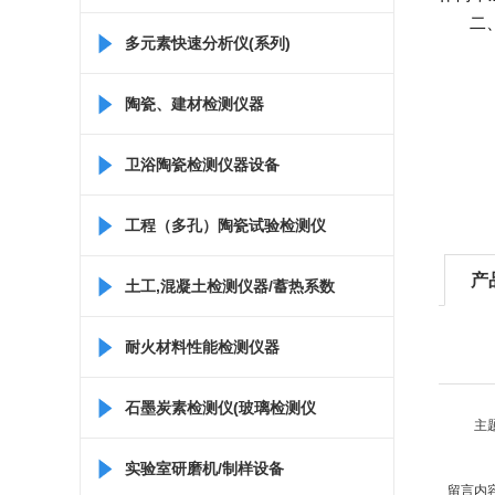
二
多元素快速分析仪(系列)
陶瓷、建材检测仪器
卫浴陶瓷检测仪器设备
工程（多孔）陶瓷试验检测仪
产
器
土工,混凝土检测仪器/蓄热系数
仪/比热容测定仪
耐火材料性能检测仪器
石墨炭素检测仪(玻璃检测仪
主
器)
实验室研磨机/制样设备
留言内