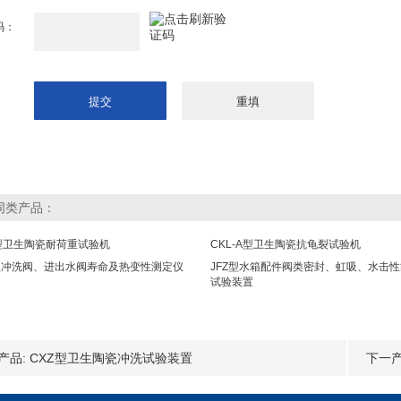
码：
同类产品：
型卫生陶瓷耐荷重试验机
CKL-A型卫生陶瓷抗龟裂试验机
R型冲洗阀、进出水阀寿命及热变性测定仪
JFZ型水箱配件阀类密封、虹吸、水击
试验装置
产品:
CXZ型卫生陶瓷冲洗试验装置
下一产
装置