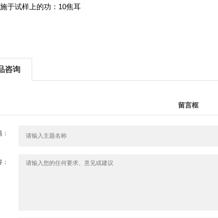
、施于试样上的功：10焦耳
品咨询
留言框
题：
容：