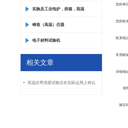
您的单
实验及工业电炉，烘箱，高温
您的姓
箱
铸造（高温）仪器
联系电
电子材料试验机
常用邮
相关文章
详细地
/ RELATED ARTICLES
高温抗弯强度试验仪在实际运用上有以
省
下八大特点
验证