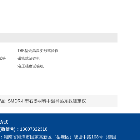
TBK型壳高温变形试验仪
试验
碾轮式沾砂机
液压强度试验机
品:
SMDR-II型石墨材料中温导热系数测定仪
方式
(微信号)：
13607322318
：
湖南省湘潭市国家高新区（岳塘区）晓塘中路168号（德国