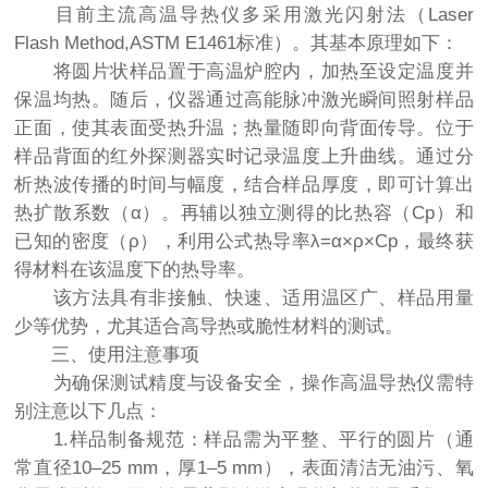
目前主流高温导热仪多采用激光闪射法（Laser
Flash Method,ASTM E1461标准）。其基本原理如下：
将圆片状样品置于高温炉腔内，加热至设定温度并
保温均热。随后，仪器通过高能脉冲激光瞬间照射样品
正面，使其表面受热升温；热量随即向背面传导。位于
样品背面的红外探测器实时记录温度上升曲线。通过分
析热波传播的时间与幅度，结合样品厚度，即可计算出
热扩散系数（α）。再辅以独立测得的比热容（Cp）和
已知的密度（ρ），利用公式热导率λ=α×ρ×Cp，最终获
得材料在该温度下的热导率。
该方法具有非接触、快速、适用温区广、样品用量
少等优势，尤其适合高导热或脆性材料的测试。
三、使用注意事项
为确保测试精度与设备安全，操作高温导热仪需特
别注意以下几点：
1.样品制备规范：样品需为平整、平行的圆片（通
常直径10–25 mm，厚1–5 mm），表面清洁无油污、氧