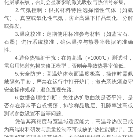
化层或裂纹，否则会显著影响激光吸收与热信号采集。
2.气氛控制：根据材料特性选择惰性气体（如氩
气）、真空或氧化性气氛，防止高温下样品氧化、分解
或挥发。
3.温度校准：定期使用标准参考材料（如蓝宝石、
石墨）进行系统校准，确保温控与热导率数据的准确
性。
4.避免热辐射干扰：在超高温（>1000℃）测试时，
需启用辐射热损失修正模型，否则会导致热导率偏低。
5.安全防护：高温炉体表面温度极高，操作时需佩
戴隔热手套，严禁在运行中打开炉门；激光系统须遵守
安全操作规程，避免直视光路。
6.数据合理性判断：关注热扩散曲线是否平滑、是
否存在异常平台或振荡，排除样品脱层、孔隙率过高或
测试参数设置不当等问题。
凭借其高精度与宽温域适应能力，高温导热仪已成
为高端材料研发与质量控制不可或缺的“热性能裁判”。正