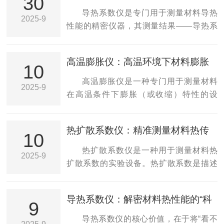
30
心工具
导热系数仪是专门用于测量材料导热
2025-9
性能的精密仪器，其测量结果——导热系
数（单位：W/(m·K)），是评价材料隔热、
保温或导热能力的关键物理参数。该仪器
高温膨胀仪：高温环境下材料膨胀
在建筑材料、新能源、航空航天、化工、
10
性能的精确测试
科研等领域具有广泛应用。
高温膨胀仪是一种专门用于测量材料
2025-9
在高温条件下膨胀（或收缩）特性的设
备。它广泛应用于材料科学、冶金、陶
瓷、电子、航空航天等领域，帮助科研人
热扩散系数仪：精准测量材料热传
员和工程师了解不同材料在高温下的热膨
10
导性能的关键工具
胀行为，从而为材料的选择、设计和应用
热扩散系数仪是一种用于测量材料热
2025-9
提供关键数据。
扩散系数的实验设备。热扩散系数是描述
热量在物质中扩散速度的物理量，它对材
料的热管理、热传导性能、绝热性等方面
导热系数仪：解密材料热性能的“科
具有重要影响。在热工学、材料科学、建
9
学标尺”
筑工程等领域，准确测定材料的热扩散系
导热系数仪的核心价值，在于将“看不