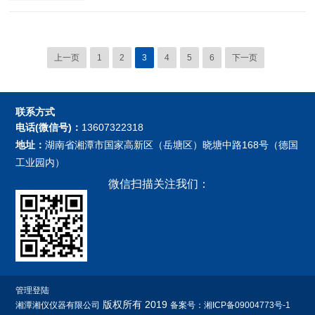
要。高温膨胀仪正是这样一种能够精确测
定材料在程序控温下尺寸变化的精密仪
器，它为我们揭示材料的热膨胀特性、相
变行为以及烧结过程提供了关键数据。
上一页
1
2
3
4
5
6
下一页
联系方式
电话(微信号)：
13607322318
地址：
湖南省湘潭市国家高新区（岳塘区）晓塘中路168号（德国
工业园内）
微信扫描关注我们：
管理登陆
版权所有 2019
湘潭湘仪仪器有限公司
备案号：湘ICP备09004773号-1