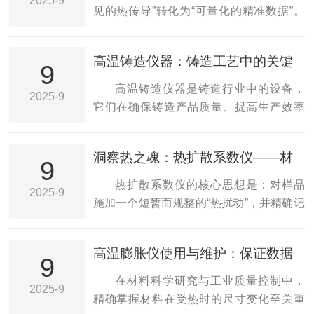
2025-9
数对于研究材料的热性能和优化设计至关
见的热传导”转化为“可量化的精准数据”。
重要。
材料的导热系数指单位时间内，单位温度
梯度下，通过单位面积的热量，其数值直
高温铸造仪器：铸造工艺中的关键
接反映材料导热能力的强弱——数值越
9
助手
高，导热性越强（如金属）；数值越低，
高温铸造仪器是铸造行业中的设备，
2025-9
隔热性越好（如保温棉）。
它们在确保铸造产品质量、提高生产效率
以及保障生产安全方面发挥着重要作用。
本文将详细介绍它的种类、工作原理、应
洞察热之魂：热扩散系数仪——材
用领域以及重要性。
9
料性能的“热语言”破译者
热扩散系数仪的核心思想是：对样品
2025-9
施加一个短暂而规整的“热扰动”，并精确记
录其温度场随时间变化的“弛豫”过程，通过
数学模型拟合计算出α。目前，国际最主流
高温膨胀仪使用与维护：保证数据
和先进的技术是闪光法（Flash
9
准确的基石
Method）。
在材料科学研究与工业质量控制中，
2025-9
精确掌握材料在受热时的尺寸变化至关重