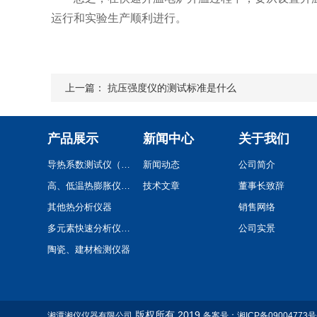
运行和实验生产顺利进行。
上一篇：
抗压强度仪的测试标准是什么
产品展示
新闻中心
关于我们
导热系数测试仪（系列）
新闻动态
公司简介
高、低温热膨胀仪(系列)
技术文章
董事长致辞
其他热分析仪器
销售网络
多元素快速分析仪(系列)
公司实景
陶瓷、建材检测仪器
卫浴陶瓷检测仪器设备
工程（多孔）陶瓷试验检测仪器
土工,混凝土检测仪器/蓄热系数仪/比热容测定仪
版权所有 2019
湘潭湘仪仪器有限公司
备案号：湘ICP备09004773号