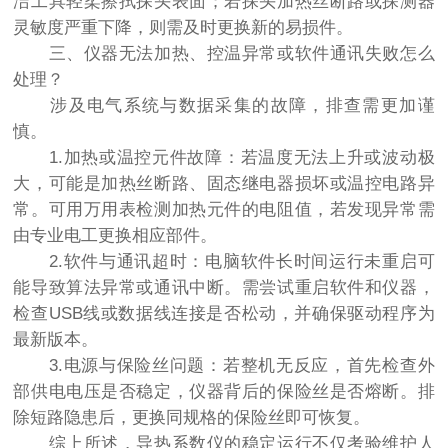
洁工具轻柔擦拭探头表面；若探头加热丝断路或探测器
灵敏度严重下降，则需及时更换新的易损件。
三、仪器无法加热、控温异常或软件通讯失败怎么
处理？
涉及电气系统与数据采集的故障，排查需更加谨
慎。
1.加热或温控元件故障：若温度无法上升或波动极
大，可能是加热丝断路、固态继电器损坏或温控电路异
常。可用万用表检测加热元件的电阻值，若发现异常需
由专业电工更换相应部件。
2.软件与通讯超时：电脑软件长时间运行未重启可
能导致算法异常或通讯中断。需尝试重启软件和仪器，
检查USB线或数据线连接是否松动，并确保驱动程序为
最新版本。
3.电源与保险丝问题：若整机无反应，首先检查外
部供电电压是否稳定，仪器背后的保险丝是否熔断。排
除短路隐患后，更换同规格的保险丝即可恢复。
综上所述，导热系数仪的稳定运行不仅考验维护人