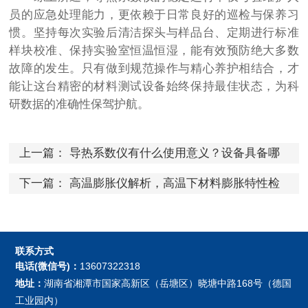
员的应急处理能力，更依赖于日常良好的巡检与保养习
惯。坚持每次实验后清洁探头与样品台、定期进行标准
样块校准、保持实验室恒温恒湿，能有效预防绝大多数
故障的发生。只有做到规范操作与精心养护相结合，才
能让这台精密的材料测试设备始终保持最佳状态，为科
研数据的准确性保驾护航。
上一篇：
导热系数仪有什么使用意义？设备具备哪
些特点
下一篇：
高温膨胀仪解析，高温下材料膨胀特性检
测核心设备
联系方式
电话(微信号)：
13607322318
地址：
湖南省湘潭市国家高新区（岳塘区）晓塘中路168号（德国
工业园内）