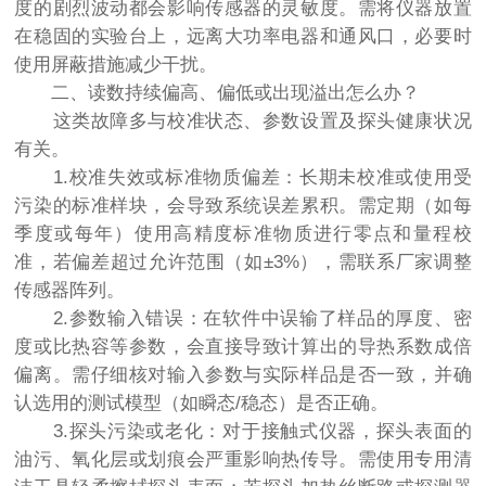
度的剧烈波动都会影响传感器的灵敏度。需将仪器放置
在稳固的实验台上，远离大功率电器和通风口，必要时
使用屏蔽措施减少干扰。
二、读数持续偏高、偏低或出现溢出怎么办？
这类故障多与校准状态、参数设置及探头健康状况
有关。
1.校准失效或标准物质偏差：长期未校准或使用受
污染的标准样块，会导致系统误差累积。需定期（如每
季度或每年）使用高精度标准物质进行零点和量程校
准，若偏差超过允许范围（如±3%），需联系厂家调整
传感器阵列。
2.参数输入错误：在软件中误输了样品的厚度、密
度或比热容等参数，会直接导致计算出的导热系数成倍
偏离。需仔细核对输入参数与实际样品是否一致，并确
认选用的测试模型（如瞬态/稳态）是否正确。
3.探头污染或老化：对于接触式仪器，探头表面的
油污、氧化层或划痕会严重影响热传导。需使用专用清