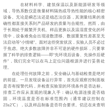
在材料科学、建筑保温以及新能源研发等领
域，导热系数仪是衡量材料隔热或导热性能的核心精密
设备。无论是瞬态法还是稳态法仪器，其测量结果的准
确性都直接关系到产品研发的质量与合规性。然而，由
于长期处于频繁开关机、样品更换以及温湿度变化的环
境中，设备难免会出现读数漂移、数据重复性差甚至无
法启动等“小情绪”。面对这些突发状况，实验人员不必过
于焦虑。绝大多数故障并非不可逆的硬件损坏，只要掌
握了科学的排查逻辑——即“先环境后设备、先操作后硬
件”，我们完全可以在马上定位问题根源并进行妥善处
理。
在处理任何故障之前，安全确认与基础检查是绝对
的前提。一旦发现设备运行异常，首先应观察控制面板
是否有报警代码，并检查实验室的环境条件是否达标。
排查工作应从直观的现象入手：确认电源连接是否稳
固，环境温度是否在标准范围内（通常建议控制在
23±2℃），以及样品制备是否符合要求。切忌在未查明