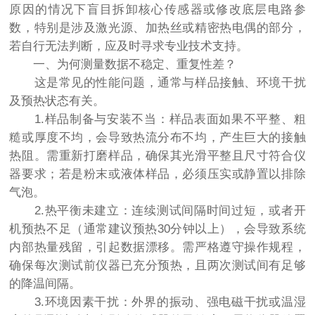
原因的情况下盲目拆卸核心传感器或修改底层电路参
数，特别是涉及激光源、加热丝或精密热电偶的部分，
若自行无法判断，应及时寻求专业技术支持。
一、为何测量数据不稳定、重复性差？
这是常见的性能问题，通常与样品接触、环境干扰
及预热状态有关。
1.样品制备与安装不当：样品表面如果不平整、粗
糙或厚度不均，会导致热流分布不均，产生巨大的接触
热阻。需重新打磨样品，确保其光滑平整且尺寸符合仪
器要求；若是粉末或液体样品，必须压实或静置以排除
气泡。
2.热平衡未建立：连续测试间隔时间过短，或者开
机预热不足（通常建议预热30分钟以上），会导致系统
内部热量残留，引起数据漂移。需严格遵守操作规程，
确保每次测试前仪器已充分预热，且两次测试间有足够
的降温间隔。
3.环境因素干扰：外界的振动、强电磁干扰或温湿