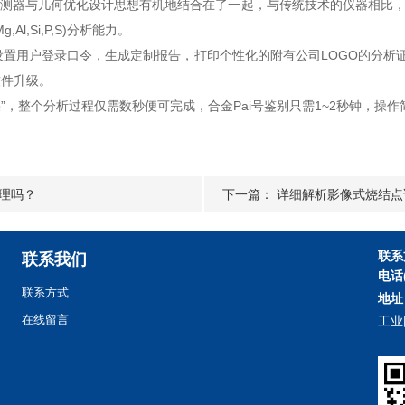
D探测器与几何优化设计思想有机地结合在了一起，与传统技术的仪器相比，
,Si,P,S)分析能力。
设置用户登录口令，生成定制报告，打印个性化的附有公司LOGO的分析
软件升级。
，整个分析过程仅需数秒便可完成，合金Pai号鉴别只需1~2秒钟，操
理吗？
下一篇：
详细解析影像式烧结点
联系
联系我们
电话
联系方式
地址
在线留言
工业