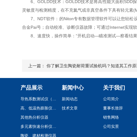
6、GOLDD技术：GOLDD技术是将高性能大面积SD
灵敏度与检测精度，在不充氦气或非真空条件下具有轻元素(Mg,Al
7、NDT软件：的Niton专有数据管理软件可以让您轻松
合金Pai号；自动校准、诊断仪器故障；可通过Internet实现
8、速度快，操作简单：“开机启动—瞄准测试—察看结果”
上一篇：
你了解卫生陶瓷耐荷重试验机吗？知道其工作原
产品展示
新闻中心
关于我们
导热系数测试仪（系列）
新闻动态
公司简介
高、低温热膨胀仪(系列)
技术文章
董事长致辞
其他热分析仪器
销售网络
多元素快速分析仪(系列)
公司实景
陶瓷、建材检测仪器