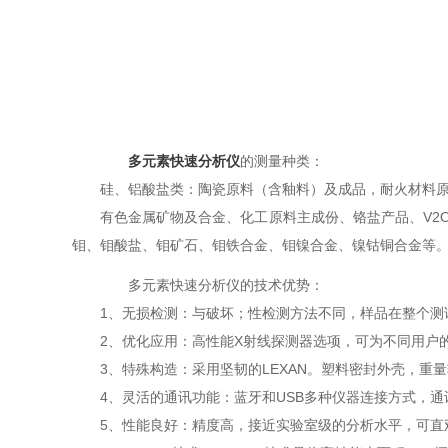
多元素快速分析仪
的测量种类：
硅、铝酸盐类：陶瓷原料（含釉料）及成品，耐火材料原料
有色金属矿物及合金、化工原料主成份、铬盐产品、V2O5
钼、钼酸盐、钼矿石、钼铁合金、钼镍合金、镍钴铜合金等
多元素快速分析仪的技术优势：
1、无损检测：与破坏；性检测方法不同，样品在整个测
2、优化应用：高性能X射线探测器选项，可为不同用户的
3、特殊构造：采用坚韧的LEXAN。塑料密封外壳，重
4、灵活的通讯功能：蓝牙和USB多种仪器连接方式，通讯
5、性能良好：精度高，接近实验室级的分析水平，可直观显