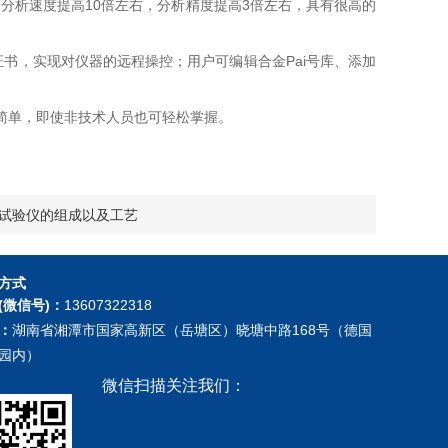
分析速度提高10倍左右，分析精度提高3倍左右，具有很高的
证书，实现对仪器的远程操控；用户可编辑合金Pai号库、添加
作简单，即使非技术人员也可轻松掌握。
试验仪的组成以及工艺
方式
(微信号)：
13607322318
：
湖南省湘潭市国家高新区（岳塘区）晓塘中路168号（德国
园内）
微信扫描关注我们：